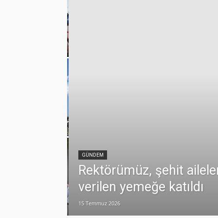
emmuz
lamlı yatırım
GÜNDEM
Rektörümüz, şehit ailele
verilen yemeğe katıldı
15 Temmuz 2026
dualarla anıldı