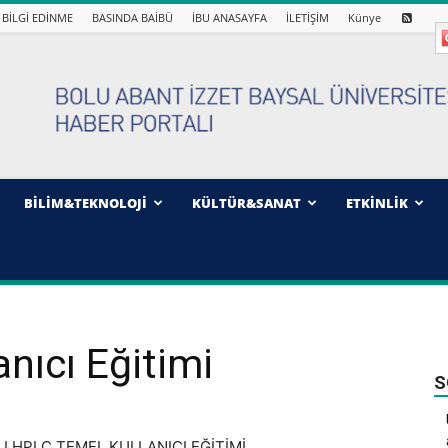
BİLGİ EDİNME
BASINDA BAİBÜ
İBU ANASAYFA
İLETİŞİM
Künye
BİLİM&TEKNOLOJİ
KÜLTÜR&SANAT
ETKİNLİK
nıcı Eğitimi
S
 HPLC TEMEL KULLANICI EĞİTİMİ