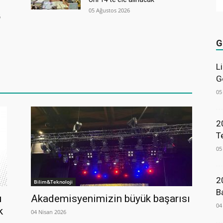
05 Ağustos 2026
6
G
L
G
05
2
T
05
2
Bilim&Teknoloji
B
u
Akademisyenimizin büyük başarısı
04
k
04 Nisan 2026