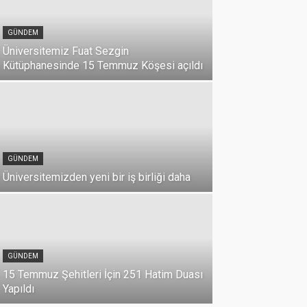
GÜNDEM
Üniversitemiz Fuat Sezgin
Kütüphanesinde 15 Temmuz Köşesi açıldı
GÜNDEM
Üniversitemizden yeni bir iş birliği daha
DUYURU
Üniversi
GÜNDEM
Milli Birl
15 Temmuz Şehitleri İçin 251 Hatim Duası
07 Temmuz 2026
Yapıldı