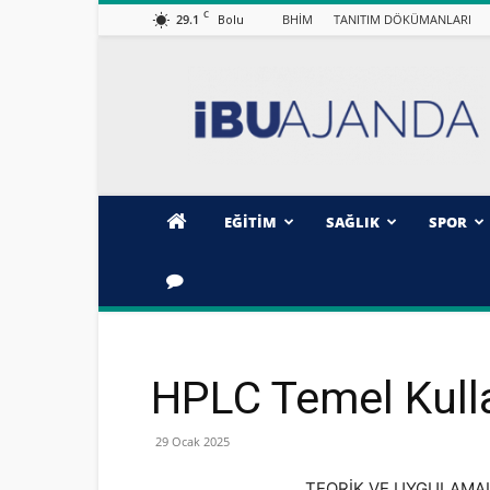
C
29.1
BHİM
TANITIM DÖKÜMANLARI
Bolu
İBÜ/AJANDA
EĞİTİM
SAĞLIK
SPOR
HPLC Temel Kulla
29 Ocak 2025
TEORİK VE UYGULAMALI