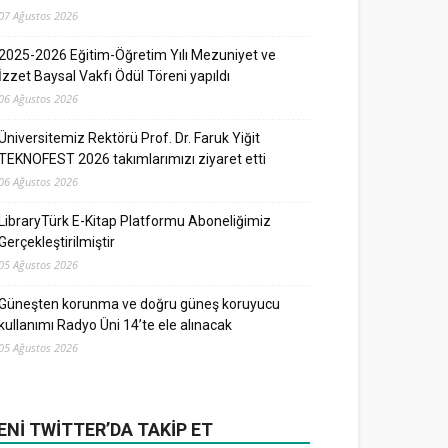
07 Ağustos 2026
2025-2026 Eğitim-Öğretim Yılı Mezuniyet ve
İzzet Baysal Vakfı Ödül Töreni yapıldı
06 Ağustos 2026
Üniversitemiz Rektörü Prof. Dr. Faruk Yiğit
TEKNOFEST 2026 takımlarımızı ziyaret etti
06 Ağustos 2026
LibraryTürk E-Kitap Platformu Aboneliğimiz
Gerçekleştirilmiştir
05 Ağustos 2026
Güneşten korunma ve doğru güneş koruyucu
kullanımı Radyo Üni 14’te ele alınacak
05 Ağustos 2026
ENI TWITTER’DA TAKIP ET