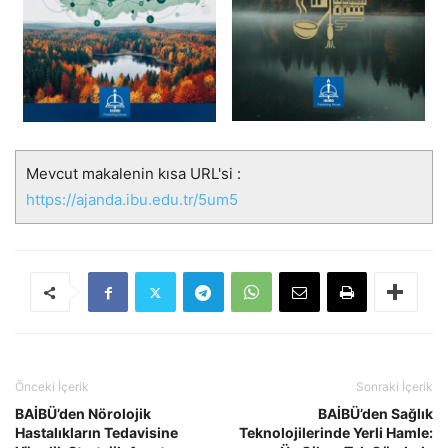
Mevcut makalenin kısa URL'si :
https://ajanda.ibu.edu.tr/5um5
Önceki İçerik
Sonraki İçerik
BAİBÜ’den Nörolojik
BAİBÜ’den Sağlık
Hastalıkların Tedavisine
Teknolojilerinde Yerli Hamle: