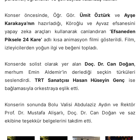
Konser öncesinde, Öğr. Gör.
Ümit Öztürk
ve
Ayşe
Karakaya’nın
hazırladığı, Köroğlu ve Ayvaz efsanesini
yapay zeka araçları kullanarak canlandıran
‘Efsaneden
Piksele 24 Kare’
adlı kısa animasyon filmi gösterildi. Film,
izleyicilerden yoğun ilgi ve beğeni topladı.
Konserde solist olarak yer alan
Doç. Dr. Can Doğan
,
merhum Emin Aldemir’in derlediği seçkin türküleri
seslendirdi.
TRT Sanatçısı Hasan Hüseyin Genç
ise
bağlamasıyla orkestraya eşlik etti.
Konserin sonunda Bolu Valisi Abdulaziz Aydın ve Rektör
Prof. Dr. Mustafa Alişarlı, Doç. Dr. Can Doğan ve saz
ekibine teşekkür belgelerini takdim etti.