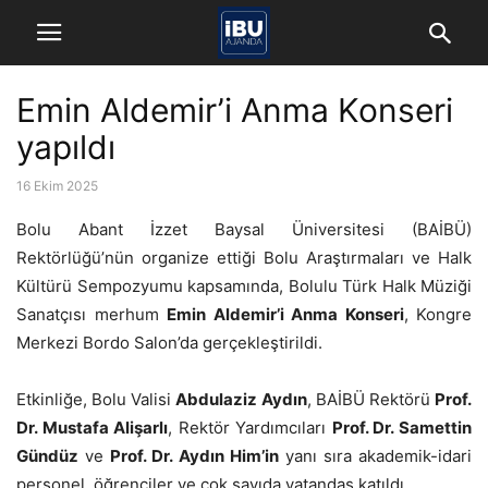
Emin Aldemir’i Anma Konseri
yapıldı
16 Ekim 2025
Bolu Abant İzzet Baysal Üniversitesi (BAİBÜ)
Rektörlüğü’nün organize ettiği Bolu Araştırmaları ve Halk
Kültürü Sempozyumu kapsamında, Bolulu Türk Halk Müziği
Sanatçısı merhum
Emin Aldemir’i Anma Konseri
, Kongre
Merkezi Bordo Salon’da gerçekleştirildi.
Etkinliğe, Bolu Valisi
Abdulaziz Aydın
, BAİBÜ Rektörü
Prof.
Dr. Mustafa Alişarlı
, Rektör Yardımcıları
Prof. Dr. Samettin
Gündüz
ve
Prof. Dr. Aydın Him’in
yanı sıra akademik-idari
personel, öğrenciler ve çok sayıda vatandaş katıldı.