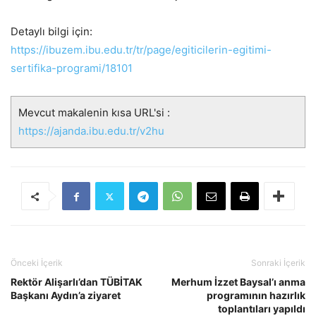
Detaylı bilgi için:
https://ibuzem.ibu.edu.tr/tr/page/egiticilerin-egitimi-
sertifika-programi/18101
Mevcut makalenin kısa URL'si :
https://ajanda.ibu.edu.tr/v2hu
Önceki İçerik
Sonraki İçerik
Rektör Alişarlı’dan TÜBİTAK
Merhum İzzet Baysal’ı anma
Başkanı Aydın’a ziyaret
programının hazırlık
toplantıları yapıldı