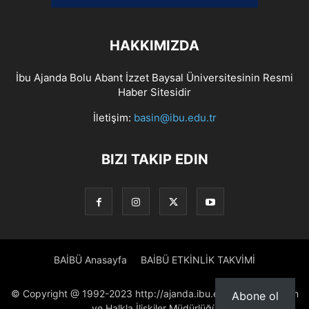
HAKKIMIZDA
İbu Ajanda Bolu Abant İzzet Baysal Üniversitesinin Resmi
Haber Sitesidir
İletişim:
basin@ibu.edu.tr
BIZI TAKIP EDIN
BAİBÜ Anasayfa
BAİBÜ ETKİNLİK TAKVİMİ
© Copyright @ 1992-2023 http://ajanda.ibu.edu.tr/ Proje: Basın
Abone ol
ve Halkla İlişkiler Müdürlüğü