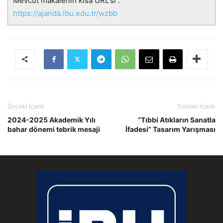
Mevcut makalenin kısa URL'si :
https://ajanda.ibu.edu.tr/wzbb
Önceki İçerik
Sonraki İçerik
2024-2025 Akademik Yılı
“Tıbbi Atıkların Sanatla
bahar dönemi tebrik mesaji
İfadesi” Tasarım Yarışması