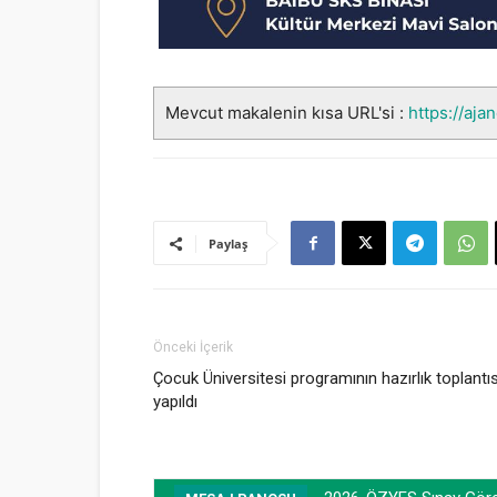
Mevcut makalenin kısa URL'si :
https://aja
Paylaş
Önceki İçerik
Çocuk Üniversitesi programının hazırlık toplantıs
yapıldı