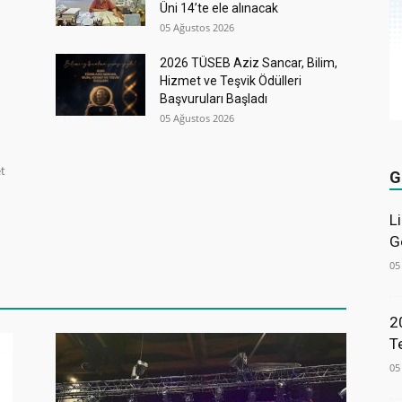
Üni 14’te ele alınacak
05 Ağustos 2026
2026 TÜSEB Aziz Sancar, Bilim,
Hizmet ve Teşvik Ödülleri
Başvuruları Başladı
05 Ağustos 2026
et
G
L
G
05
2
T
05