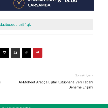
nda.ibu.edu.tr/54qk
Sonraki İçerik
ı
Al-Moheet Arapça Dijital Kütüphane Veri Tabanı
Deneme Erişimi