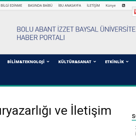
BİLGİ EDİNME
BASINDA BAİBÜ
İBU ANASAYFA
İLETİŞİM
Künye
BİLİM&TEKNOLOJİ
KÜLTÜR&SANAT
ETKİNLİK
ryazarlığı ve İletişim
S