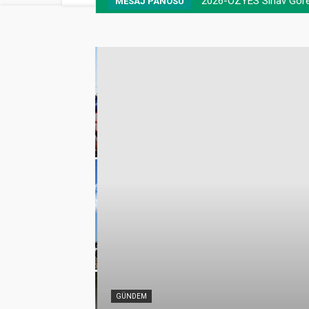
2026-ÖZYES Sınav Görevl
MESAJ PANOSU
emmuz
lamlı yatırım
GÜNDEM