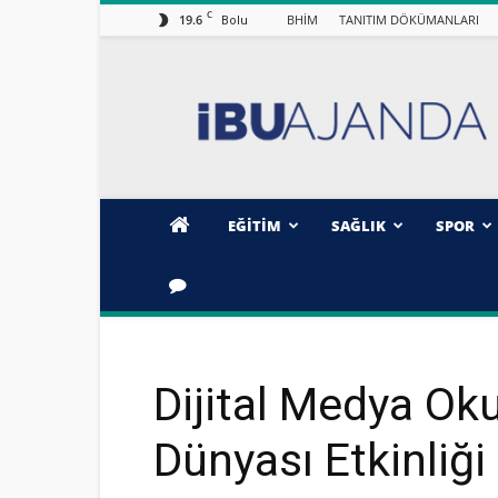
C
19.6
BHİM
TANITIM DÖKÜMANLARI
Bolu
İBÜ/AJANDA
EĞİTİM
SAĞLIK
SPOR
Dijital Medya Oku
Dünyası Etkinliği