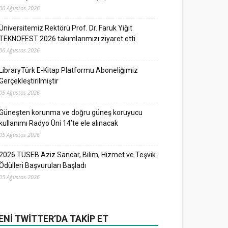
06 Ağustos 2026
Üniversitemiz Rektörü Prof. Dr. Faruk Yiğit
TEKNOFEST 2026 takımlarımızı ziyaret etti
06 Ağustos 2026
LibraryTürk E-Kitap Platformu Aboneliğimiz
Gerçekleştirilmiştir
05 Ağustos 2026
Güneşten korunma ve doğru güneş koruyucu
kullanımı Radyo Üni 14’te ele alınacak
05 Ağustos 2026
2026 TÜSEB Aziz Sancar, Bilim, Hizmet ve Teşvik
Ödülleri Başvuruları Başladı
05 Ağustos 2026
ENI TWITTER’DA TAKIP ET