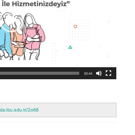
00:44
nda.ibu.edu.tr/2o68