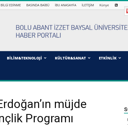
BİLGİ EDİNME
BASINDA BAİBÜ
İBU ANASAYFA
İLETİŞİM
Künye
BİLİM&TEKNOLOJİ
KÜLTÜR&SANAT
ETKİNLİK
rdoğan’ın müjde
S
nçlik Programı