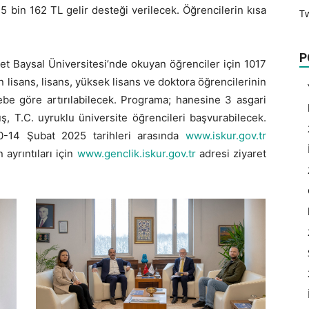
5 bin 162 TL gelir desteği verilecek. Öğrencilerin kısa
T
P
t Baysal Üniversitesi’nde okuyan öğrenciler için 1017
 lisans, lisans, yüksek lisans ve doktora öğrencilerinin
ebe göre artırılabilecek. Programa; hanesine 3 asgari
ş, T.C. uyruklu üniversite öğrencileri başvurabilecek.
0-14 Şubat 2025 tarihleri arasında
www.iskur.gov.tr
ayrıntıları için
www.genclik.iskur.gov.tr
adresi ziyaret