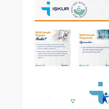
Video
oynatıcı