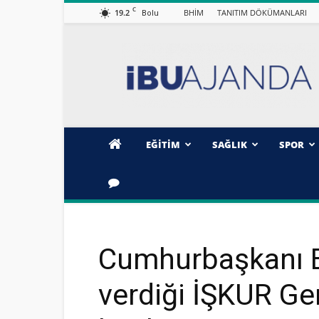
C
19.2
BHİM
TANITIM DÖKÜMANLARI
Bolu
İBÜ/AJANDA
EĞİTİM
SAĞLIK
SPOR
Cumhurbaşkanı E
verdiği İŞKUR Ge