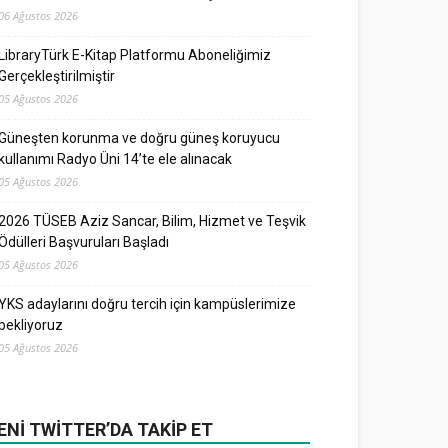
06 Ağustos 2026
LibraryTürk E-Kitap Platformu Aboneliğimiz
Gerçekleştirilmiştir
05 Ağustos 2026
Güneşten korunma ve doğru güneş koruyucu
kullanımı Radyo Üni 14’te ele alınacak
05 Ağustos 2026
2026 TÜSEB Aziz Sancar, Bilim, Hizmet ve Teşvik
Ödülleri Başvuruları Başladı
05 Ağustos 2026
YKS adaylarını doğru tercih için kampüslerimize
bekliyoruz
05 Ağustos 2026
ENI TWITTER’DA TAKIP ET