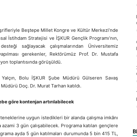
ifleriyle Beştepe Millet Kongre ve Kültür Merkezi’nde
al İstihdam Stratejisi ve İŞKUR Gençlik Programı’nın,
esteği sağlayacak çalışmalarından Üniversitemiz
 yapılması gerekenler, Rektörümüz Prof. Dr. Mustafa
syon toplantısında görüşüldü.
il Yalçın, Bolu İŞKUR Şube Müdürü Gülseren Savaş
Müdürü Doç. Dr. Murat Tarhan katıldı.
ebe göre kontenjan artırılabilecek
eteneklerine uygun istedikleri bir alanda çalışma imkânı
 azami 3 gün çalışabilecek. Programa katılan gençlere
B
grama ayda 5 gün katılmaları durumunda 5 bin 415 TL,