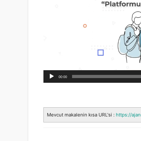
00:00
Mevcut makalenin kısa URL'si :
https://aja