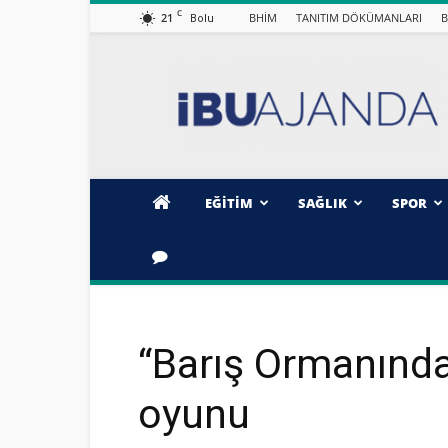
C
21
BHİM
TANITIM DÖKÜMANLARI
B
Bolu
İBÜ/AJANDA
EĞİTİM
SAĞLIK
SPOR
“Barış Ormanında
oyunu