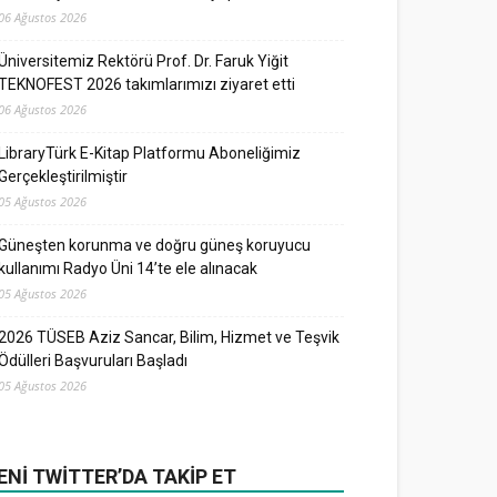
06 Ağustos 2026
Üniversitemiz Rektörü Prof. Dr. Faruk Yiğit
TEKNOFEST 2026 takımlarımızı ziyaret etti
06 Ağustos 2026
LibraryTürk E-Kitap Platformu Aboneliğimiz
Gerçekleştirilmiştir
05 Ağustos 2026
Güneşten korunma ve doğru güneş koruyucu
kullanımı Radyo Üni 14’te ele alınacak
05 Ağustos 2026
2026 TÜSEB Aziz Sancar, Bilim, Hizmet ve Teşvik
Ödülleri Başvuruları Başladı
05 Ağustos 2026
ENI TWITTER’DA TAKIP ET