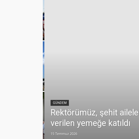
emmuz
lamlı yatırım
GÜNDEM
Rektörümüz, şehit ailele
verilen yemeğe katıldı
15 Temmuz 2026
dualarla anıldı