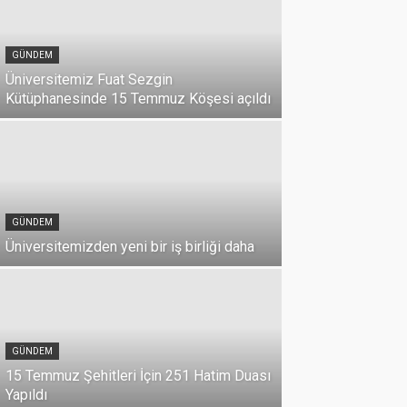
GÜNDEM
Üniversitemiz Fuat Sezgin
Kütüphanesinde 15 Temmuz Köşesi açıldı
GÜNDEM
Üniversitemizden yeni bir iş birliği daha
DUYURU
Üniversi
GÜNDEM
Milli Birl
15 Temmuz Şehitleri İçin 251 Hatim Duası
07 Temmuz 2026
Yapıldı