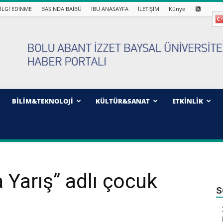
İLGİ EDİNME
BASINDA BAİBÜ
İBU ANASAYFA
İLETİŞİM
Künye
BİLİM&TEKNOLOJİ
KÜLTÜR&SANAT
ETKİNLİK
 Yarış” adlı çocuk
S