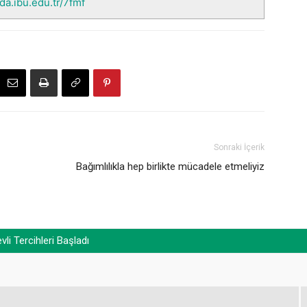
nda.ibu.edu.tr/7fmf
Sonraki İçerik
Bağımlılıkla hep birlikte mücadele etmeliyiz
i Tercihleri Başladı