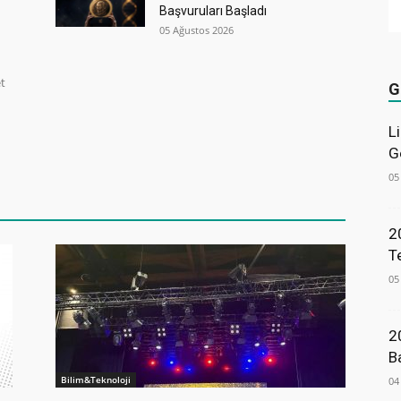
Başvuruları Başladı
05 Ağustos 2026
et
G
L
G
05
2
T
05
2
B
Bilim&Teknoloji
04