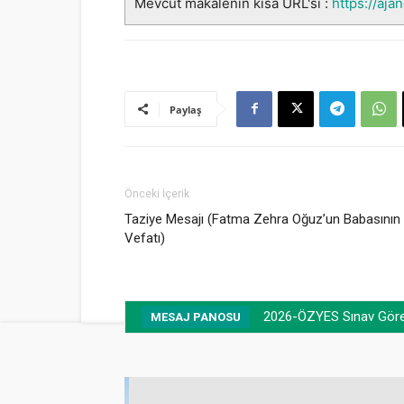
Mevcut makalenin kısa URL'si :
https://aja
Paylaş
Önceki İçerik
Taziye Mesajı (Fatma Zehra Oğuz’un Babasının
Vefatı)
2026-ÖZYES Sınav Görevl
MESAJ PANOSU