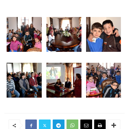
Swissreplicas.To
3135
Clone
Movement
For
Sale
Fake
Rolex
Shop
To
Buy
Swissreplica.Is
Cockpit
Breitling
Evo
Replica