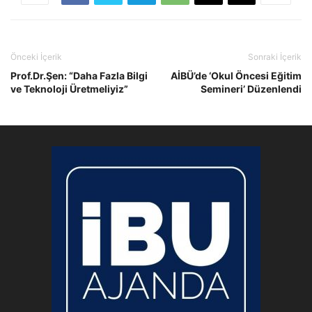
Bubba
Watson
Replacing
Battery
Önceki İçerik
Sonraki İçerik
On
Prof.Dr.Şen: “Daha Fazla Bilgi
AİBÜ’de ‘Okul Öncesi Eğitim
ve Teknoloji Üretmeliyiz”
Semineri’ Düzenlendi
Https://Www.Linkreplicawatches.Com
Copies