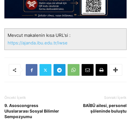
Mevcut makalenin kısa URL'si :
https://ajanda.ibu.edu.tr/iwse
Önceki İçerik
Sonraki İçerik
9. Asoscongress
BAİBÜ ailesi, personel
Uluslararası Sosyal Bilimler
şöleninde buluştu
Sempozyumu