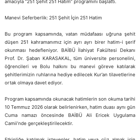
amacıyla “251 Şehit 251 Hatim” programını başlattı.
Manevi Seferberlik: 251 Şehit İçin 251 Hatim
Bu program kapsamında, vatan müdafaası uğruna şehit
düşen 251 kahramanımız için ayrı ayrı birer hatim-i şerif
okunması hedefleniyor. BAİBÜ İlahiyat Fakültesi Dekanı
Prof. Dr. Şaban KARASAKAL, tüm üniversite personelini,
öğrencileri ve Bolu halkını bu manevi göreve katılarak
şehitlerimizin ruhlarına hediye edilecek Kur’an tilavetlerine
ortak olmaya davet ediyor.
Program kapsamında okunacak hatimlerin son okuma tarihi
10 Temmuz 2026 olarak belirlenirken, hatim duası aynı gün
Cuma namazı öncesinde BAİBÜ Ali Ericek Uygulama
Camii’nde gerçekleştirilecektir.
Etkinliğe katılmak isteyenler, hatim veya cüz almak için