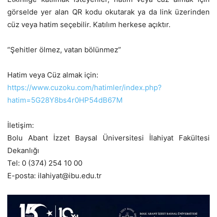
görselde yer alan QR kodu okutarak ya da link üzerinden
cüz veya hatim seçebilir. Katılım herkese açıktır.
“Şehitler ölmez, vatan bölünmez”
Hatim veya Cüz almak için:
https://www.cuzoku.com/hatimler/index.php?
hatim=5G28Y8bs4r0HP54dB67M
İletişim:
Bolu Abant İzzet Baysal Üniversitesi İlahiyat Fakültesi
Dekanlığı
Tel: 0 (374) 254 10 00
E-posta: ilahiyat@ibu.edu.tr