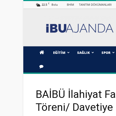
C
22.5
BHİM
TANITIM DÖKÜMANLARI
Bolu
İBÜ/AJANDA
EĞİTİM
SAĞLIK
SPOR
BAİBÜ İlahiyat F
Töreni/ Davetiye