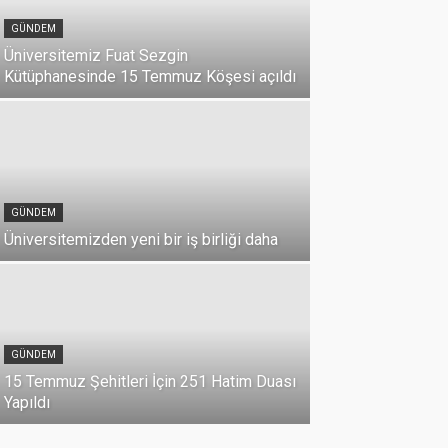
GÜNDEM
Üniversitemiz Fuat Sezgin
Kütüphanesinde 15 Temmuz Köşesi açıldı
GÜNDEM
Üniversitemizden yeni bir iş birliği daha
DUYURU
Üniversi
GÜNDEM
Milli Birl
15 Temmuz Şehitleri İçin 251 Hatim Duası
07 Temmuz 2026
Yapıldı