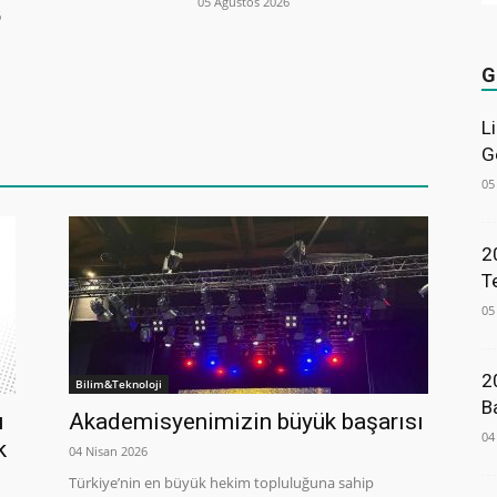
05 Ağustos 2026
6
G
L
G
05
2
T
05
2
Bilim&Teknoloji
B
u
Akademisyenimizin büyük başarısı
04
k
04 Nisan 2026
Türkiye’nin en büyük hekim topluluğuna sahip