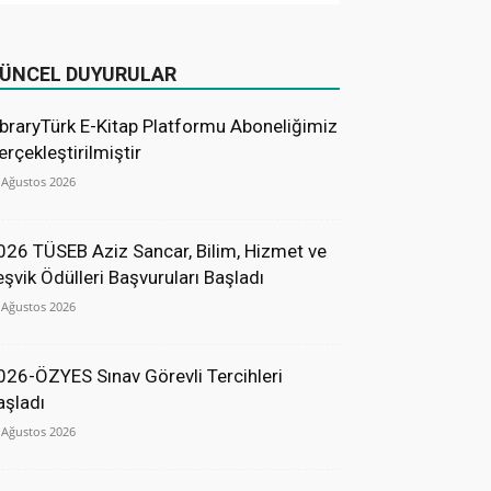
ÜNCEL DUYURULAR
ibraryTürk E-Kitap Platformu Aboneliğimiz
erçekleştirilmiştir
 Ağustos 2026
026 TÜSEB Aziz Sancar, Bilim, Hizmet ve
eşvik Ödülleri Başvuruları Başladı
 Ağustos 2026
026-ÖZYES Sınav Görevli Tercihleri
aşladı
 Ağustos 2026