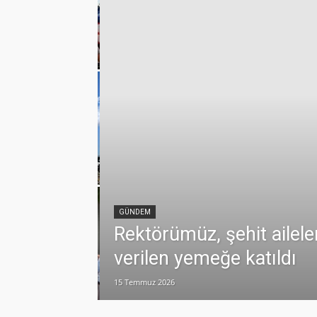
emmuz
lamlı yatırım
GÜNDEM
Rektörümüz, şehit ailele
verilen yemeğe katıldı
15 Temmuz 2026
dualarla anıldı