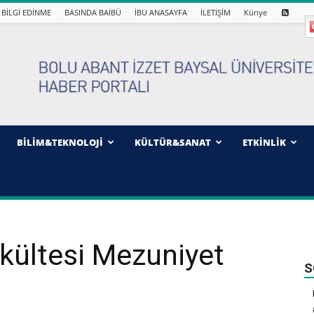
BİLGİ EDİNME
BASINDA BAİBÜ
İBU ANASAYFA
İLETİŞİM
Künye
BİLİM&TEKNOLOJİ
KÜLTÜR&SANAT
ETKİNLİK
akültesi Mezuniyet
S