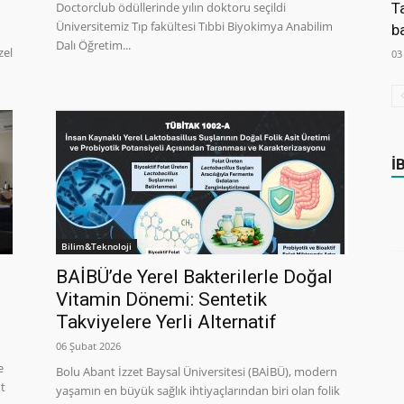
Doctorclub ödüllerinde yılın doktoru seçildi
T
Üniversitemiz Tıp fakültesi Tıbbi Biyokimya Anabilim
b
Dalı Öğretim...
zel
03
İ
Bilim&Teknoloji
BAİBÜ’de Yerel Bakterilerle Doğal
Vitamin Dönemi: Sentetik
Takviyelere Yerli Alternatif
06 Şubat 2026
e
Bolu Abant İzzet Baysal Üniversitesi (BAİBÜ), modern
nt
yaşamın en büyük sağlık ihtiyaçlarından biri olan folik