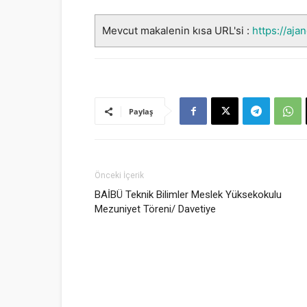
Mevcut makalenin kısa URL'si :
https://aja
Paylaş
Önceki İçerik
BAİBÜ Teknik Bilimler Meslek Yüksekokulu
Mezuniyet Töreni/ Davetiye