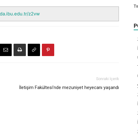
T
nda.ibu.edu.tr/z2vw
P
Sonraki İçerik
İletişim Fakültesi’nde mezuniyet heyecanı yaşandı