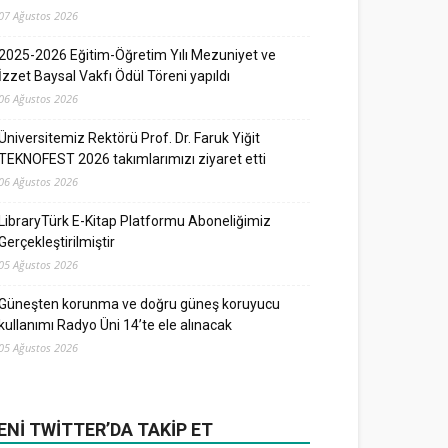
07 Ağustos 2026
2025-2026 Eğitim-Öğretim Yılı Mezuniyet ve
İzzet Baysal Vakfı Ödül Töreni yapıldı
06 Ağustos 2026
Üniversitemiz Rektörü Prof. Dr. Faruk Yiğit
TEKNOFEST 2026 takımlarımızı ziyaret etti
06 Ağustos 2026
LibraryTürk E-Kitap Platformu Aboneliğimiz
Gerçekleştirilmiştir
05 Ağustos 2026
Güneşten korunma ve doğru güneş koruyucu
kullanımı Radyo Üni 14’te ele alınacak
05 Ağustos 2026
ENI TWITTER’DA TAKIP ET