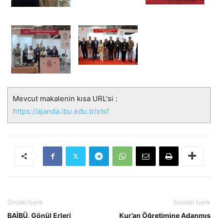
Mevcut makalenin kısa URL'si :
https://ajanda.ibu.edu.tr/xtsf
Önceki İçerik
Sonraki İçerik
BAİBÜ, Gönül Erleri
Kur’an Öğretimine Adanmış