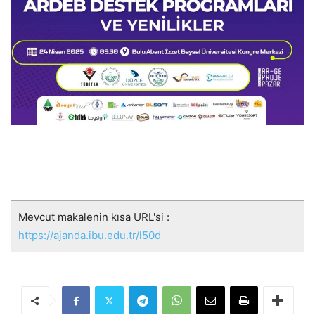
Mevcut makalenin kısa URL'si :
https://ajanda.ibu.edu.tr/l50d