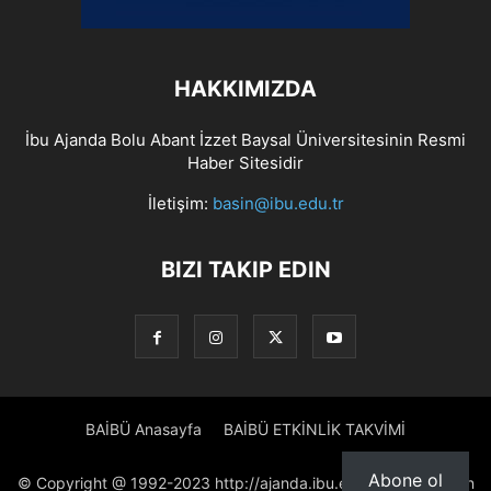
HAKKIMIZDA
İbu Ajanda Bolu Abant İzzet Baysal Üniversitesinin Resmi
Haber Sitesidir
İletişim:
basin@ibu.edu.tr
BIZI TAKIP EDIN
BAİBÜ Anasayfa
BAİBÜ ETKİNLİK TAKVİMİ
Abone ol
© Copyright @ 1992-2023 http://ajanda.ibu.edu.tr/ Proje: Basın