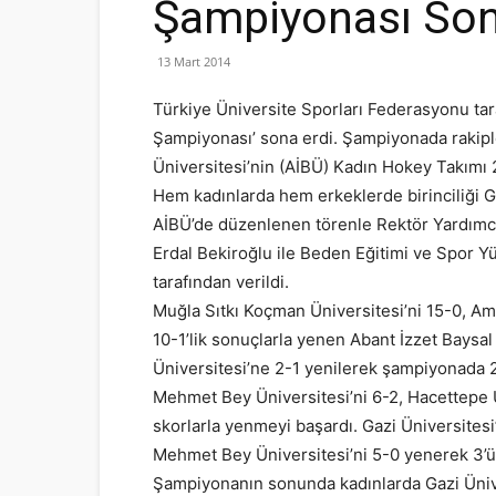
Şampiyonası Son
13 Mart 2014
Türkiye Üniversite Sporları Federasyonu ta
Şampiyonası’ sona erdi. Şampiyonada rakipl
Üniversitesi’nin (AİBÜ) Kadın Hokey Takımı 
Hem kadınlarda hem erkeklerde birinciliği Ga
AİBÜ’de düzenlenen törenle Rektör Yardımcı
Erdal Bekiroğlu ile Beden Eğitimi ve Spor 
tarafından verildi.
Muğla Sıtkı Koçman Üniversitesi’ni 15-0, Amas
10-1’lik sonuçlarla yenen Abant İzzet Baysa
Üniversitesi’ne 2-1 yenilerek şampiyonada 
Mehmet Bey Üniversitesi’ni 6-2, Hacettepe Ün
skorlarla yenmeyi başardı. Gazi Üniversite
Mehmet Bey Üniversitesi’ni 5-0 yenerek 3’ü
Şampiyonanın sonunda kadınlarda Gazi Ünivers