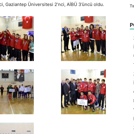
ci, Gaziantep Üniversitesi 2’nci, AİBÜ 3’üncü oldu.
T
P