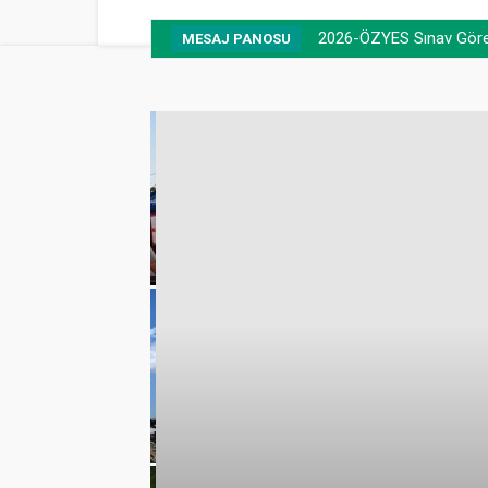
2026-ÖZYES Sınav Görevl
MESAJ PANOSU
emmuz
lamlı yatırım