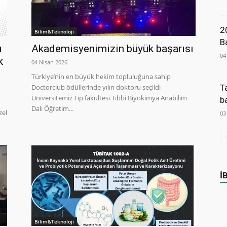
2
Bilim&Teknoloji
B
u
Akademisyenimizin büyük başarısı
04
k
04 Nisan 2026
Türkiye’nin en büyük hekim topluluğuna sahip
Doctorclub ödüllerinde yılın doktoru seçildi
T
Üniversitemiz Tıp fakültesi Tıbbi Biyokimya Anabilim
b
Dalı Öğretim...
zel
03
İ
Bilim&Teknoloji