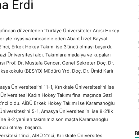
a Erdi
rafından düzenlenen ‘Türkiye Üniversiteler Arası Hokey
eriyle kıyasıya mücadele eden Abant İzzet Baysal
2’nci, Erkek Hokey Takımı ise 3’üncü olmayı başardı.
zi Üniversitesi aldı. Takımlara madalya ve kupaları
sı Prof. Dr. Mustafa Gencer, Genel Sekreter Doç. Dr.
Yüksekokulu (BESYO) Müdürü Yrd. Doç. Dr. Ümid Karlı
ya Üniversitesi’ni 11-1, Kırıkkale Üniversitesi’ni ise
l Üniversitesi Kadın Hokey Takımı final maçında Gazi
2’nci oldu. AİBÜ Erkek Hokey Takımı ise Karamanoğlu
iversitesi’ni 5-1, Amasya Üniversitesi’ni ise 8-2’lik
si’ne 8-2 yenilen takımımız son maçta Karamanoğlu
ncü olmayı başardı.
B
itesi 1’inci, AİBÜ 2’nci, Kırıkkale Üniversitesi