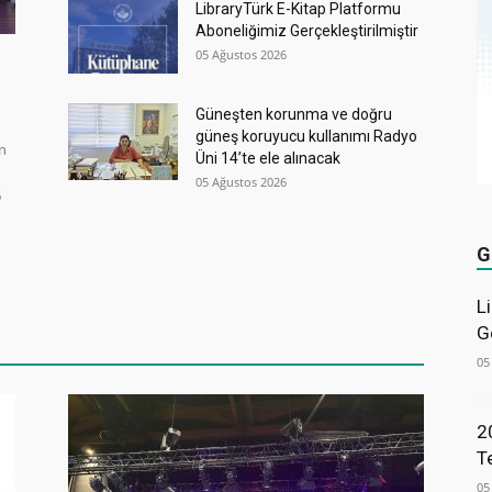
LibraryTürk E-Kitap Platformu
Aboneliğimiz Gerçekleştirilmiştir
05 Ağustos 2026
Güneşten korunma ve doğru
güneş koruyucu kullanımı Radyo
in
Üni 14’te ele alınacak
05 Ağustos 2026
6
G
L
G
05
2
T
05