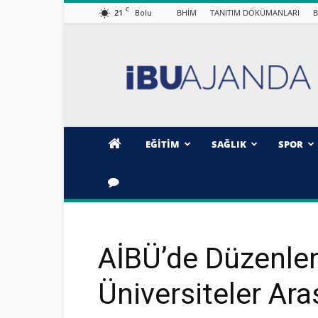
C
21
BHİM
TANITIM DÖKÜMANLARI
B
Bolu
İBÜ/AJANDA
EĞİTİM
SAĞLIK
SPOR
AİBÜ’de Düzenle
Üniversiteler Ar