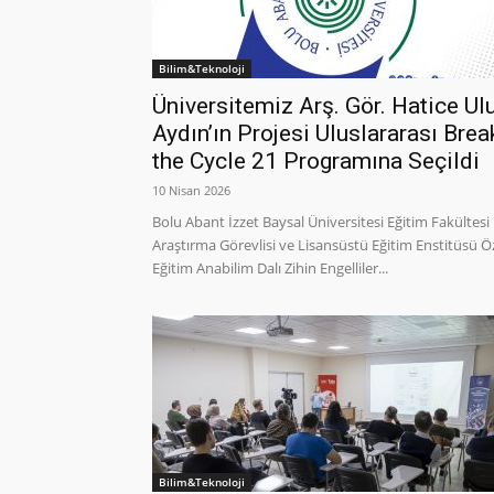
Bilim&Teknoloji
Üniversitemiz Arş. Gör. Hatice Ul
Aydın’ın Projesi Uluslararası Brea
the Cycle 21 Programına Seçildi
10 Nisan 2026
Bolu Abant İzzet Baysal Üniversitesi Eğitim Fakültesi
Araştırma Görevlisi ve Lisansüstü Eğitim Enstitüsü Ö
Eğitim Anabilim Dalı Zihin Engelliler...
Bilim&Teknoloji