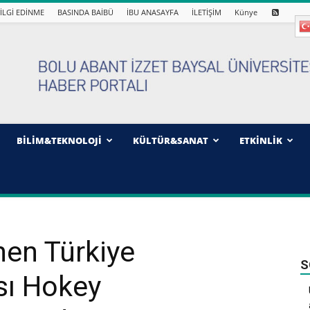
İLGİ EDİNME
BASINDA BAİBÜ
İBU ANASAYFA
İLETİŞİM
Künye
BİLİM&TEKNOLOJİ
KÜLTÜR&SANAT
ETKİNLİK
nen Türkiye
S
ası Hokey