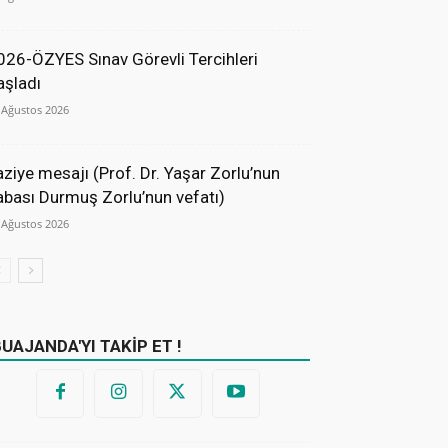
026-ÖZYES Sınav Görevli Tercihleri
aşladı
 Ağustos 2026
aziye mesajı (Prof. Dr. Yaşar Zorlu’nun
abası Durmuş Zorlu’nun vefatı)
 Ağustos 2026
BUAJANDA'YI TAKİP ET !