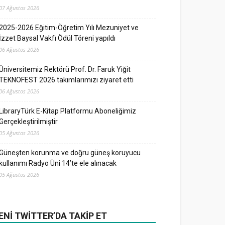
07 Ağustos 2026
2025-2026 Eğitim-Öğretim Yılı Mezuniyet ve
İzzet Baysal Vakfı Ödül Töreni yapıldı
06 Ağustos 2026
Üniversitemiz Rektörü Prof. Dr. Faruk Yiğit
TEKNOFEST 2026 takımlarımızı ziyaret etti
06 Ağustos 2026
LibraryTürk E-Kitap Platformu Aboneliğimiz
Gerçekleştirilmiştir
05 Ağustos 2026
Güneşten korunma ve doğru güneş koruyucu
kullanımı Radyo Üni 14’te ele alınacak
05 Ağustos 2026
ENI TWITTER’DA TAKIP ET