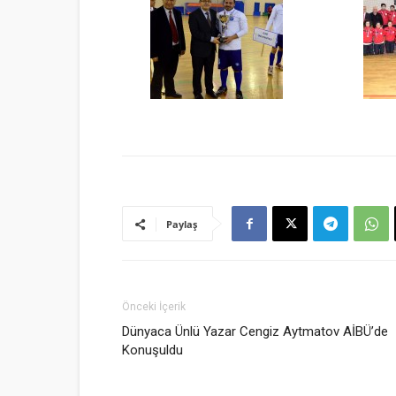
Paylaş
Önceki İçerik
Dünyaca Ünlü Yazar Cengiz Aytmatov AİBÜ’de
Konuşuldu