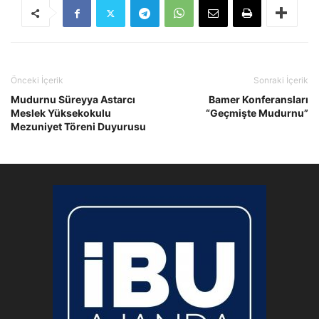
Önceki İçerik
Sonraki İçerik
Mudurnu Süreyya Astarcı
Bamer Konferansları
Meslek Yüksekokulu
“Geçmişte Mudurnu”
Mezuniyet Töreni Duyurusu