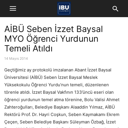
AİBÜ Seben İzzet Baysal
MYO Öğrenci Yurdunun
Temeli Atıldı
14 Mayıs 2014
Geçtiğimiz ay protokolü imzalanan Abant İzzet Baysal
Üniversitesi (AİBÜ) Seben İzzet Baysal Meslek
Yüksekokulu Öğrenci Yurdu’nun temeli, düzenlenen
törenle atıldı. İzzet Baysal Vakfının 133’üncü eseri olan
öğrenci yurdunun temel atma törenine, Bolu Valisi Ahmet
Zahteroğulları, Belediye Başkanı Alaaddin Yılmaz, AİBÜ
Rektörü Prof. Dr. Hayri Coşkun, Seben Kaymakamı Ekrem
Çeçen, Seben Belediye Başkanı Süleyman Özbağ, İzzet