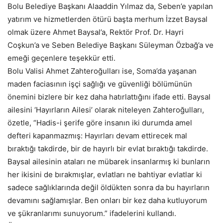
Bolu Belediye Başkanı Alaaddin Yılmaz da, Seben’e yapılan
yatırım ve hizmetlerden ötürü başta merhum İzzet Baysal
olmak üzere Ahmet Baysal’a, Rektör Prof. Dr. Hayri
Coşkun’a ve Seben Belediye Başkanı Süleyman Özbağ’a ve
emeği geçenlere teşekkür etti.
Bolu Valisi Ahmet Zahteroğulları ise, Soma’da yaşanan
maden faciasının işçi sağlığı ve güvenliği bölümünün
önemini bizlere bir kez daha hatırlattığını ifade etti. Baysal
ailesini ‘Hayırların Ailesi’ olarak niteleyen Zahteroğulları,
özetle, “Hadis-i şerife göre insanın iki durumda amel
defteri kapanmazmış: Hayırları devam ettirecek mal
bıraktığı takdirde, bir de hayırlı bir evlat bıraktığı takdirde.
Baysal ailesinin ataları ne mübarek insanlarmış ki bunların
her ikisini de bırakmışlar, evlatları ne bahtiyar evlatlar ki
sadece sağlıklarında değil öldükten sonra da bu hayırların
devamını sağlamışlar. Ben onları bir kez daha kutluyorum
ve şükranlarımı sunuyorum.” ifadelerini kullandı.