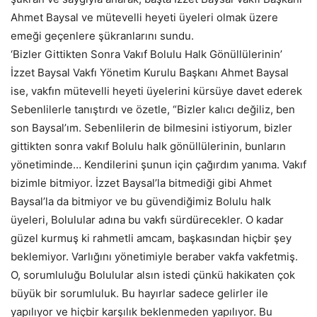
Ahmet Baysal ve mütevelli heyeti üyeleri olmak üzere
emeği geçenlere şükranlarını sundu.
‘Bizler Gittikten Sonra Vakıf Bolulu Halk Gönüllülerinin’
İzzet Baysal Vakfı Yönetim Kurulu Başkanı Ahmet Baysal
ise, vakfın mütevelli heyeti üyelerini kürsüye davet ederek
Sebenlilerle tanıştırdı ve özetle, “Bizler kalıcı değiliz, ben
son Baysal’ım. Sebenlilerin de bilmesini istiyorum, bizler
gittikten sonra vakıf Bolulu halk gönüllülerinin, bunların
yönetiminde… Kendilerini şunun için çağırdım yanıma. Vakıf
bizimle bitmiyor. İzzet Baysal’la bitmediği gibi Ahmet
Baysal’la da bitmiyor ve bu güvendiğimiz Bolulu halk
üyeleri, Bolulular adına bu vakfı sürdürecekler. O kadar
güzel kurmuş ki rahmetli amcam, başkasından hiçbir şey
beklemiyor. Varlığını yönetimiyle beraber vakfa vakfetmiş.
O, sorumluluğu Bolulular alsın istedi çünkü hakikaten çok
büyük bir sorumluluk. Bu hayırlar sadece gelirler ile
yapılıyor ve hiçbir karşılık beklenmeden yapılıyor. Bu