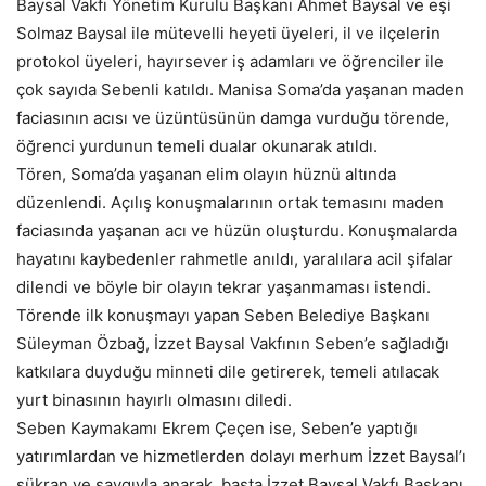
Baysal Vakfı Yönetim Kurulu Başkanı Ahmet Baysal ve eşi
Solmaz Baysal ile mütevelli heyeti üyeleri, il ve ilçelerin
protokol üyeleri, hayırsever iş adamları ve öğrenciler ile
çok sayıda Sebenli katıldı. Manisa Soma’da yaşanan maden
faciasının acısı ve üzüntüsünün damga vurduğu törende,
öğrenci yurdunun temeli dualar okunarak atıldı.
Tören, Soma’da yaşanan elim olayın hüznü altında
düzenlendi. Açılış konuşmalarının ortak temasını maden
faciasında yaşanan acı ve hüzün oluşturdu. Konuşmalarda
hayatını kaybedenler rahmetle anıldı, yaralılara acil şifalar
dilendi ve böyle bir olayın tekrar yaşanmaması istendi.
Törende ilk konuşmayı yapan Seben Belediye Başkanı
Süleyman Özbağ, İzzet Baysal Vakfının Seben’e sağladığı
katkılara duyduğu minneti dile getirerek, temeli atılacak
yurt binasının hayırlı olmasını diledi.
Seben Kaymakamı Ekrem Çeçen ise, Seben’e yaptığı
yatırımlardan ve hizmetlerden dolayı merhum İzzet Baysal’ı
şükran ve saygıyla anarak, başta İzzet Baysal Vakfı Başkanı