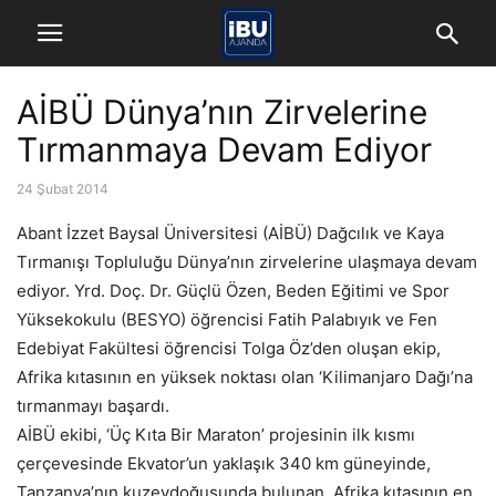
AİBÜ Dünya’nın Zirvelerine
Tırmanmaya Devam Ediyor
24 Şubat 2014
Abant İzzet Baysal Üniversitesi (AİBÜ) Dağcılık ve Kaya
Tırmanışı Topluluğu Dünya’nın zirvelerine ulaşmaya devam
ediyor. Yrd. Doç. Dr. Güçlü Özen, Beden Eğitimi ve Spor
Yüksekokulu (BESYO) öğrencisi Fatih Palabıyık ve Fen
Edebiyat Fakültesi öğrencisi Tolga Öz’den oluşan ekip,
Afrika kıtasının en yüksek noktası olan ‘Kilimanjaro Dağı’na
tırmanmayı başardı.
AİBÜ ekibi, ‘Üç Kıta Bir Maraton’ projesinin ilk kısmı
çerçevesinde Ekvator’un yaklaşık 340 km güneyinde,
Tanzanya’nın kuzeydoğusunda bulunan, Afrika kıtasının en