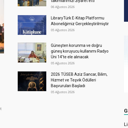
takımlarımızı ziyaret etti
06 Ağustos 2026
LibraryTürk E-Kitap Platformu
Aboneliğimiz Gerçekleştirilmiştir
05 Ağustos 2026
Güneşten korunma ve doğru
güneş koruyucu kullanımı Radyo
Üni 14’te ele alınacak
05 Ağustos 2026
2026 TÜSEB Aziz Sancar, Bilim,
Hizmet ve Teşvik Ödülleri
Başvuruları Başladı
05 Ağustos 2026
et
G
L