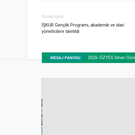
Önceki İçerik
İŞKUR Gençlik Programı, akademik ve idari
yöneticilere tanıtıldı
2026-ÖZYES Sınav Görevl
MESAJ PANOSU
emmuz