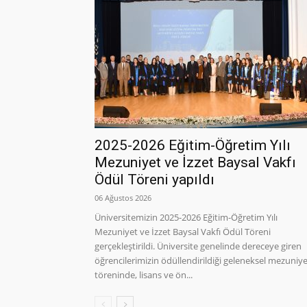
2025-2026 Eğitim-Öğretim Yılı
Mezuniyet ve İzzet Baysal Vakfı
Ödül Töreni yapıldı
06 Ağustos 2026
Üniversitemizin 2025-2026 Eğitim-Öğretim Yılı
Mezuniyet ve İzzet Baysal Vakfı Ödül Töreni
gerçekleştirildi. Üniversite genelinde dereceye giren
öğrencilerimizin ödüllendirildiği geleneksel mezuniy
töreninde, lisans ve ön...