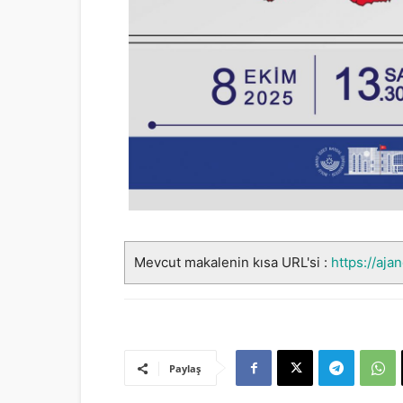
Mevcut makalenin kısa URL'si :
https://aja
Paylaş