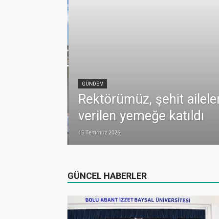
lamlı yatırım
GÜNDEM
Rektörümüz, şehit ailele
verilen yemeğe katıldı
15 Temmuz 2026
dualarla anıldı
GÜNCEL HABERLER