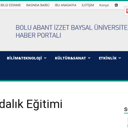
BİLGİ EDİNME
BASINDA BAİBÜ
İBU ANASAYFA
İLETİŞİM
Künye
BİLİM&TEKNOLOJİ
KÜLTÜR&SANAT
ETKİNLİK
dalık Eğitimi
S