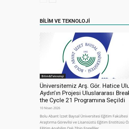
BİLİM VE TEKNOLOJİ
Bilim&Teknoloji
Üniversitemiz Arş. Gör. Hatice Ul
Aydın’ın Projesi Uluslararası Brea
the Cycle 21 Programına Seçildi
10 Nisan 2026
Bolu Abant İzzet Baysal Üniversitesi Eğitim Fakültesi
Araştırma Görevlisi ve Lisansüstü Eğitim Enstitüsü Ö
Eğitim Anabilim Dalı Zihin Engelliler...