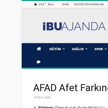
C
21.8
BHİM
TANITIM DÖKÜMANLARI
Bolu
İBÜ/AJANDA
EĞİTİM
SAĞLIK
SPOR
AFAD Afet Farkın
07 Ekim 2025
Eğitmen:
Ömer Kıvrak (Şube Müdür V.)