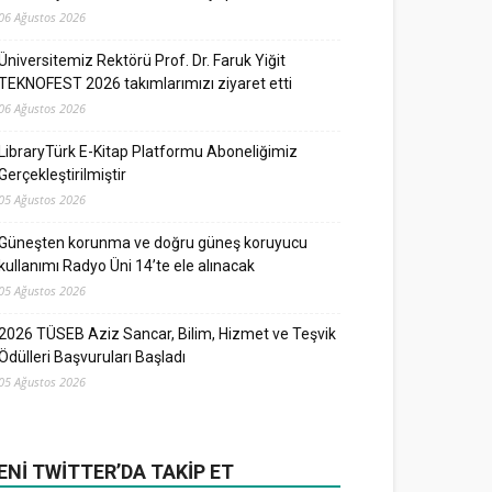
06 Ağustos 2026
Üniversitemiz Rektörü Prof. Dr. Faruk Yiğit
TEKNOFEST 2026 takımlarımızı ziyaret etti
06 Ağustos 2026
LibraryTürk E-Kitap Platformu Aboneliğimiz
Gerçekleştirilmiştir
05 Ağustos 2026
Güneşten korunma ve doğru güneş koruyucu
kullanımı Radyo Üni 14’te ele alınacak
05 Ağustos 2026
2026 TÜSEB Aziz Sancar, Bilim, Hizmet ve Teşvik
Ödülleri Başvuruları Başladı
05 Ağustos 2026
ENI TWITTER’DA TAKIP ET