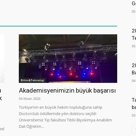
G
05
2
T
05
2
B
Bilim&Teknoloji
04
u
Akademisyenimizin büyük başarısı
k
04 Nisan 2026
T
b
Türkiye’nin en büyük hekim topluluğuna sahip
Doctorclub ödüllerinde yılın doktoru seçildi
03
Üniversitemiz Tıp fakültesi Tıbbi Biyokimya Anabilim
Dalı Öğretim...
zel