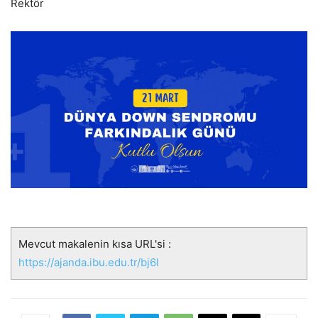
Rektör
Mevcut makalenin kısa URL'si :
https://ajanda.ibu.edu.tr/bj6l