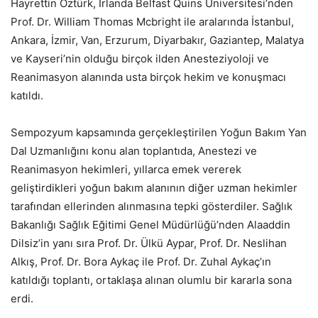
Hayrettin Öztürk, İrlanda Belfast Quins Üniversitesi’nden
Prof. Dr. William Thomas Mcbright ile aralarında İstanbul,
Ankara, İzmir, Van, Erzurum, Diyarbakır, Gaziantep, Malatya
ve Kayseri’nin olduğu birçok ilden Anesteziyoloji ve
Reanimasyon alanında usta birçok hekim ve konuşmacı
katıldı.
Sempozyum kapsamında gerçekleştirilen Yoğun Bakım Yan
Dal Uzmanlığını konu alan toplantıda, Anestezi ve
Reanimasyon hekimleri, yıllarca emek vererek
geliştirdikleri yoğun bakım alanının diğer uzman hekimler
tarafından ellerinden alınmasına tepki gösterdiler. Sağlık
Bakanlığı Sağlık Eğitimi Genel Müdürlüğü’nden Alaaddin
Dilsiz’in yanı sıra Prof. Dr. Ülkü Aypar, Prof. Dr. Neslihan
Alkış, Prof. Dr. Bora Aykaç ile Prof. Dr. Zuhal Aykaç’ın
katıldığı toplantı, ortaklaşa alınan olumlu bir kararla sona
erdi.