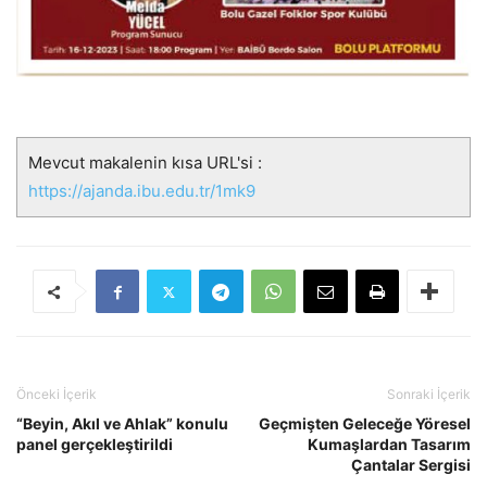
Mevcut makalenin kısa URL'si :
https://ajanda.ibu.edu.tr/1mk9
Önceki İçerik
Sonraki İçerik
“Beyin, Akıl ve Ahlak” konulu
Geçmişten Geleceğe Yöresel
panel gerçekleştirildi
Kumaşlardan Tasarım
Çantalar Sergisi