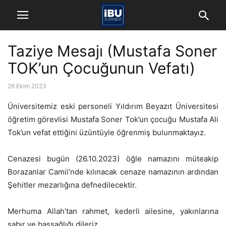
Taziye Mesajı (Mustafa Soner
TOK’un Çocuğunun Vefatı)
26 Ekim 2023
Üniversitemiz eski personeli Yıldırım Beyazıt Üniversitesi
öğretim görevlisi Mustafa Soner Tok’un çocuğu Mustafa Ali
Tok’un vefat ettiğini üzüntüyle öğrenmiş bulunmaktayız.
Cenazesi bugün (26.10.2023) öğle namazını müteakip
Borazanlar Camii’nde kılınacak cenaze namazının ardından
Şehitler mezarlığına defnedilecektir.
Merhuma Allah’tan rahmet, kederli ailesine, yakınlarına
sabır ve başsağlığı dileriz.