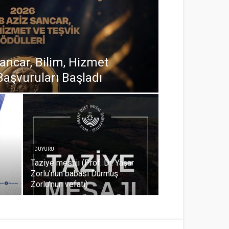
ncar, Bilim, Hizmet
Başvuruları Başladı
DUYURU
Taziye mesajı (Prof. Dr. Yaşar
Zorlu’nun babası Durmuş
Zorlu’nun vefatı)