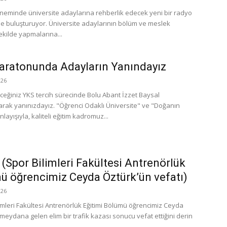
öneminde üniversite adaylarına rehberlik edecek yeni bir radyo
rle buluşturuyor. Üniversite adaylarının bölüm ve meslek
 şekilde yapmalarına...
aratonunda Adayların Yanındayız
26
eğiniz YKS tercih sürecinde Bolu Abant İzzet Baysal
larak yanınızdayız. "Öğrenci Odaklı Üniversite" ve "Doğanın
layışıyla, kaliteli eğitim kadromuz...
 (Spor Bilimleri Fakültesi Antrenörlük
ü öğrencimiz Ceyda Öztürk’ün vefatı)
26
imleri Fakültesi Antrenörlük Eğitimi Bölümü öğrencimiz Ceyda
eydana gelen elim bir trafik kazası sonucu vefat ettiğini derin