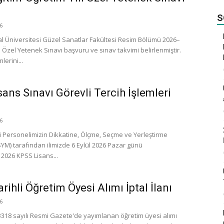
S
6
al Üniversitesi Güzel Sanatlar Fakültesi Resim Bölümü 2026–
ı Özel Yetenek Sınavı başvuru ve sınav takvimi belirlenmiştir.
lerini...
ans Sınavı Görevli Tercih İşlemleri
6
 Personelimizin Dikkatine, Ölçme, Seçme ve Yerleştirme
YM) tarafından ilimizde 6 Eylül 2026 Pazar günü
 2026 KPSS Lisans...
ihli Öğretim Öyesi Alımı İptal İlanı
6
33318 sayılı Resmi Gazete'de yayımlanan öğretim üyesi alımı