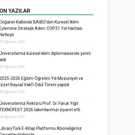
ON YAZILAR
Doğanın Kalbinde BAİBÜ’den Küresel İklim
Eylemine Stratejik Adım: COP31 Yol Haritası
Netleşti
07 Ağustos 2026
Üniversitemiz küresel iklim diplomasisinde yerini
aldı
07 Ağustos 2026
2025-2026 Eğitim-Öğretim Yılı Mezuniyet ve
İzzet Baysal Vakfı Ödül Töreni yapıldı
06 Ağustos 2026
Üniversitemiz Rektörü Prof. Dr. Faruk Yiğit
TEKNOFEST 2026 takımlarımızı ziyaret etti
06 Ağustos 2026
LibraryTürk E-Kitap Platformu Aboneliğimiz
Gerçekleştirilmiştir