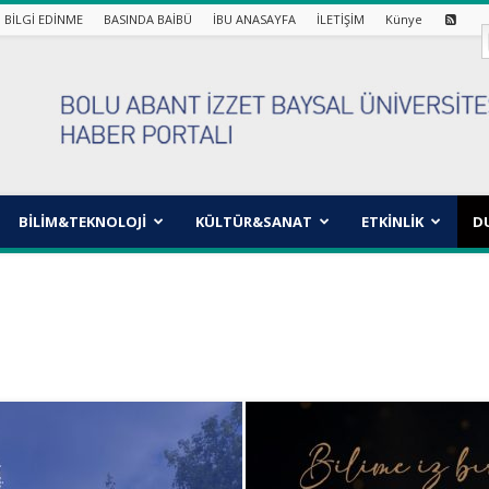
BİLGİ EDİNME
BASINDA BAİBÜ
İBU ANASAYFA
İLETİŞİM
Künye
BİLİM&TEKNOLOJİ
KÜLTÜR&SANAT
ETKİNLİK
D