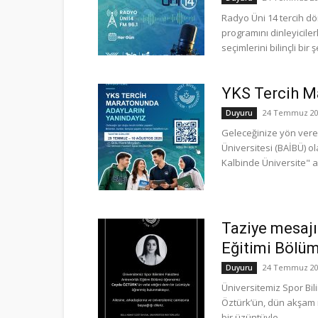
Radyo Üni 14 tercih d
programını dinleyicile
seçimlerini bilinçli bir
YKS Tercih M
24 Temmuz 20
Duyuru
Geleceğinize yön verec
Üniversitesi (BAİBÜ) o
Kalbinde Üniversite" an
Taziye mesajı
Eğitimi Bölüm
24 Temmuz 20
Duyuru
Üniversitemiz Spor Bil
Öztürk’ün, dün akşam m
bir üzüntüyle...