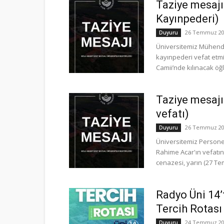
Taziye mesajı 
Kayınpederi)
26 Temmuz 20
Duyuru
Üniversitemiz Mühendis
kayınpederi vefat etm
Camii’nde kılınacak ö
Taziye mesajı
vefatı)
26 Temmuz 20
Duyuru
Üniversitemiz Persone
Rahime Acar'ın vefatı
cenazesi, yarın (27 Te
Radyo Üni 14
Tercih Rotası
24 Temmuz 20
Duyuru